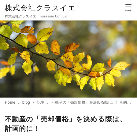
コ
株式会社クラスイエ
ン
株式会社クラスイエ Kurasuie Co., Ltd
テ
ン
ツ
へ
移
動
Home
blog
記事
不動産の「売却価格」を決める際は、計画的に！
不動産の「売却価格」を決める際は、
計画的に！