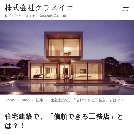
コ
株式会社クラスイエ
ン
株式会社クラスイエ Kurasuie Co., Ltd
テ
ン
ツ
へ
移
動
Home
blog
記事
住宅建築で、「信頼できる工務店」とは？！
住宅建築で、「信頼できる工務店」と
は？！