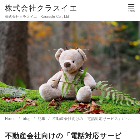
コ
株式会社クラスイエ
ン
株式会社クラスイエ Kurasuie Co., Ltd
テ
ン
ツ
へ
移
動
Home
blog
記事
不動産会社向けの「電話対応サービス」について
不動産会社向けの「電話対応サービ