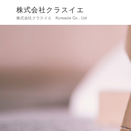
コ
株式会社クラスイエ
ン
株式会社クラスイエ Kurasuie Co., Ltd
テ
ン
ツ
へ
移
動