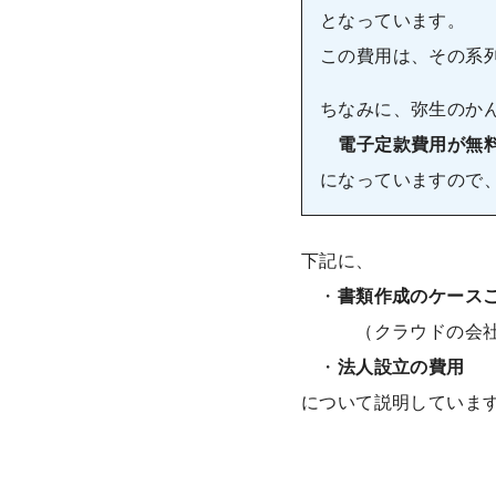
となっています。
この費用は、その系
ちなみに、弥生のか
電子定款費用が無
になっていますので
下記に、
・
書類作成のケース
（クラウドの会社設立
・
法人設立の費用
について説明していま