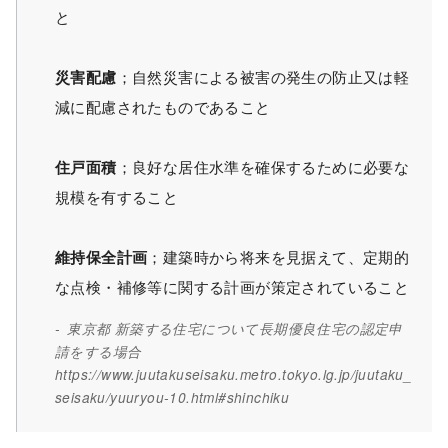
と
災害配慮
；自然災害による被害の発生の防止又は軽
減に配慮されたものであること
住戸面積
；良好な居住水準を確保するために必要な
規模を有すること
維持保全計画
；建築時から将来を見据えて、定期的
な点検・補修等に関する計画が策定されていること
東京都 新築する住宅について長期優良住宅の認定申
請をする場合
https://www.juutakuseisaku.metro.tokyo.lg.jp/juutaku_
seisaku/yuuryou-10.html#shinchiku