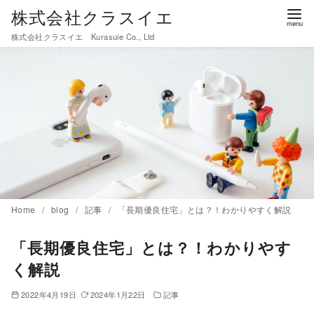
コ
株式会社クラスイエ
ン
株式会社クラスイエ Kurasuie Co., Ltd
テ
ン
ツ
へ
移
動
Home
blog
記事
「長期優良住宅」とは？！わかりやすく解説
「長期優良住宅」とは？！わかりやす
く解説
2022年4月19日
2024年1月22日
記事